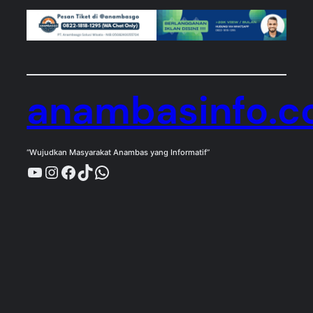
anambasinfo.
“Wujudkan Masyarakat Anambas yang Informatif”
YouTube
Instagram
Facebook
TikTok
WhatsApp