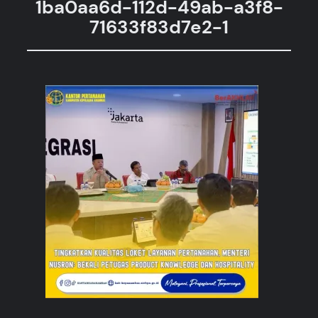
1ba0aa6d-112d-49ab-a3f8-
71633f83d7e2-1