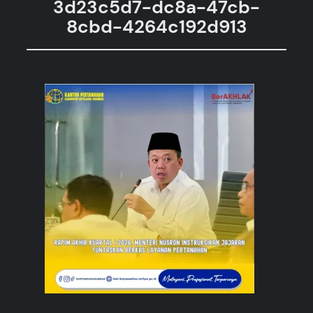
3d23c5d7-dc8a-47cb-
8cbd-4264c192d913