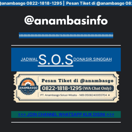
 @anambasgo 0822-1818-1295 |
 @anambasgo 0822-1818-1295 |
Pesan Tiket di @anambasgo 08
Pesan Tiket di @anambasgo 08
Skip
to
content
mmmmmmmmmmmmmmmmmmmmmmmmmmmmmmmmmmmmmmmm
S.O.S
JADWAL
DONASI
R.SINGGAH
>>> JOIN CHANNEL WHATSAPP KLIK DISINI <<<