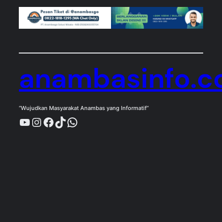
anambasinfo.
“Wujudkan Masyarakat Anambas yang Informatif”
YouTube
Instagram
Facebook
TikTok
WhatsApp