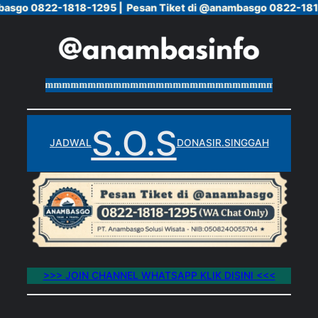
basgo 0822-1818-1295 |
basgo 0822-1818-1295 |
Pesan Tiket di @anambasgo 0822-181
Pesan Tiket di @anambasgo 0822-181
Skip
to
content
mmmmmmmmmmmmmmmmmmmmmmmmmmmmmmmmmmmmmmmm
S.O.S
JADWAL
DONASI
R.SINGGAH
>>> JOIN CHANNEL WHATSAPP KLIK DISINI <<<