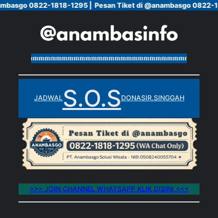
ambasgo 0822-1818-1295 |
ambasgo 0822-1818-1295 |
Pesan Tiket di @anambasgo 0822-1
Pesan Tiket di @anambasgo 0822-1
Skip
to
content
mmmmmmmmmmmmmmmmmmmmmmmmmmmmmmmmmmmmmmm
S.O.S
JADWAL
DONASI
R.SINGGAH
>>> JOIN CHANNEL WHATSAPP KLIK DISINI <<<