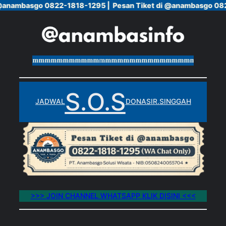
 @anambasgo 0822-1818-1295 |
 @anambasgo 0822-1818-1295 |
Pesan Tiket di @anambasgo 08
Pesan Tiket di @anambasgo 08
Skip
to
content
mmmmmmmmmmmmmmmmmmmmmmmmmmmmmmmmmmmmmmm
S.O.S
JADWAL
DONASI
R.SINGGAH
>>> JOIN CHANNEL WHATSAPP KLIK DISINI <<<