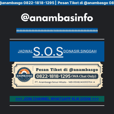
 @anambasgo 0822-1818-1295 |
 @anambasgo 0822-1818-1295 |
Pesan Tiket di @anambasgo 08
Pesan Tiket di @anambasgo 08
Skip
to
content
mmmmmmmmmmmmmmmmmmmmmmmmmmmmmmmmmmmmmmm
S.O.S
JADWAL
DONASI
R.SINGGAH
>>> JOIN CHANNEL WHATSAPP KLIK DISINI <<<