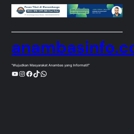
anambasinfo.
“Wujudkan Masyarakat Anambas yang Informatif”
YouTube
Instagram
Facebook
TikTok
WhatsApp