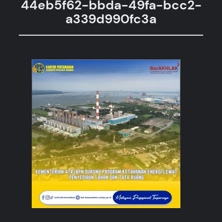
44eb5f62-bbda-49fa-bcc2-
a339d990fc3a