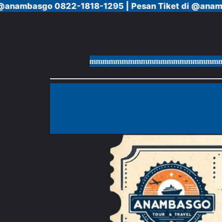
@anambasgo 0822-1818-1295 |
@anambasgo 0822-1818-1295 |
Pesan Tiket di @anamb
Pesan Tiket di @anamb
Skip
to
content
mmmmmmmmmmmmmmmmmmmmmmmmmmmmmmmmmmmm