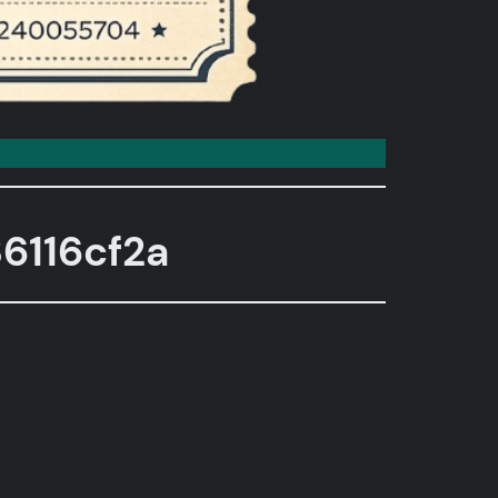
6116cf2a