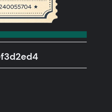
ef3d2ed4