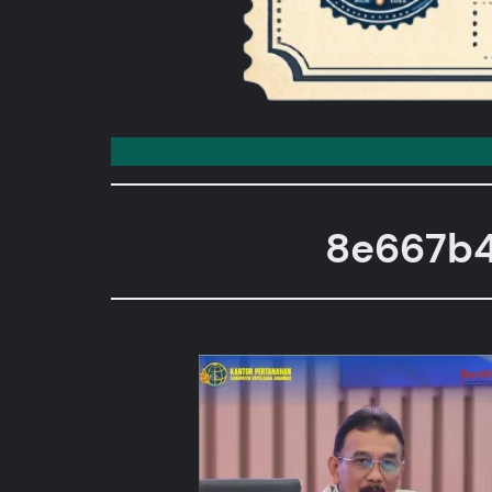
8e667b4