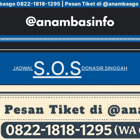
asgo 0822-1818-1295 |
asgo 0822-1818-1295 |
Pesan Tiket di @anambasgo 0
Pesan Tiket di @anambasgo 0
mmmmmmmmmmmmmmmmmmmmmmmmmmmmmmmmmmmmm
S.O.S
JADWAL
DONASI
R.SINGGAH