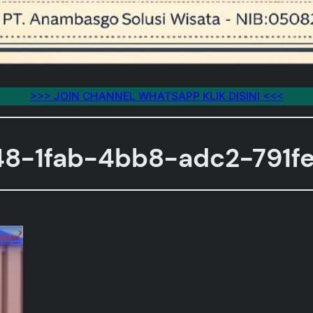
>>> JOIN CHANNEL WHATSAPP KLIK DISINI <<<
8-1fab-4bb8-adc2-791f