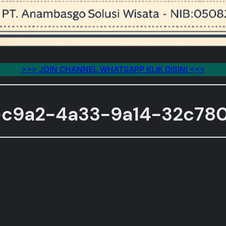
>>> JOIN CHANNEL WHATSAPP KLIK DISINI <<<
c9a2-4a33-9a14-32c780