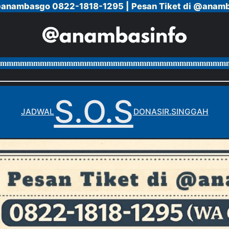
anambasgo 0822-1818-1295 |
anambasgo 0822-1818-1295 |
Pesan Tiket di @anamb
Pesan Tiket di @anamb
mmmmmmmmmmmmmmmmmmmmmmmmmmmmmmmmmmmm
S.O.S
JADWAL
DONASI
R.SINGGAH