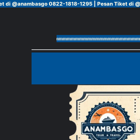
t di @anambasgo 0822-1818-1295 |
t di @anambasgo 0822-1818-1295 |
Pesan Tiket di @
Pesan Tiket di @
Skip
to
content
pppp mmmmmmmmmmmmmmmmmmmmmmmmmmmmmmm