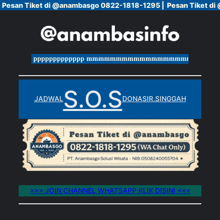
Pesan Tiket di @anambasgo 0822-1818-1295 |
Pesan Tiket di @anambasgo 0822-1818-1295 |
Pesan Tiket d
Pesan Tiket d
Skip
to
content
ppppppppppppp mmmmmmmmmmmmmmmmmmm
S.O.S
JADWAL
DONASI
R.SINGGAH
>>> JOIN CHANNEL WHATSAPP KLIK DISINI <<<