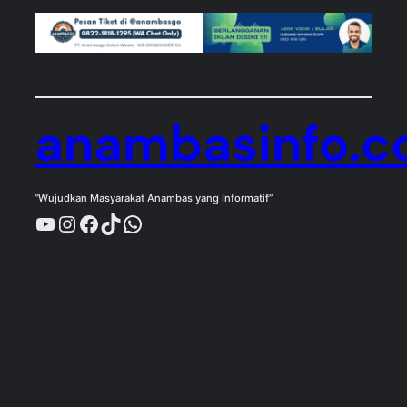
anambasinfo.
“Wujudkan Masyarakat Anambas yang Informatif”
YouTube
Instagram
Facebook
TikTok
WhatsApp