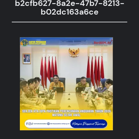
b2cfb627-8a2e-47b7-8213-
b02dc163a6ce