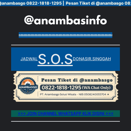
 @anambasgo 0822-1818-1295 |
 @anambasgo 0822-1818-1295 |
Pesan Tiket di @anambasgo 08
Pesan Tiket di @anambasgo 08
Skip
to
content
mmmmmmmmmmmmmmmmmmmmmmmmmmmmmmmmmmmmmmmm
S.O.S
JADWAL
DONASI
R.SINGGAH
>>> JOIN CHANNEL WHATSAPP KLIK DISINI <<<