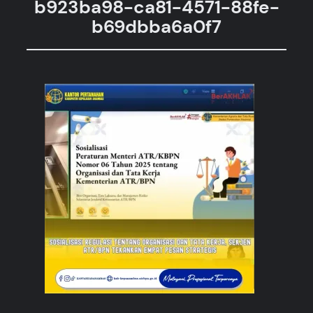
b923ba98-ca81-4571-88fe-
b69dbba6a0f7