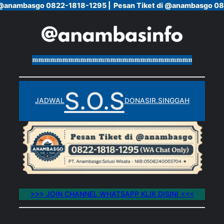
 @anambasgo 0822-1818-1295 |
 @anambasgo 0822-1818-1295 |
Pesan Tiket di @anambasgo 08
Pesan Tiket di @anambasgo 08
Skip
to
content
mmmmmmmmmmmmmmmmmmmmmmmmmmmmmmmmmmmmmmmm
S.O.S
JADWAL
DONASI
R.SINGGAH
>>> JOIN CHANNEL WHATSAPP KLIK DISINI <<<