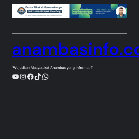
anambasinfo.
“Wujudkan Masyarakat Anambas yang Informatif”
YouTube
Instagram
Facebook
TikTok
WhatsApp