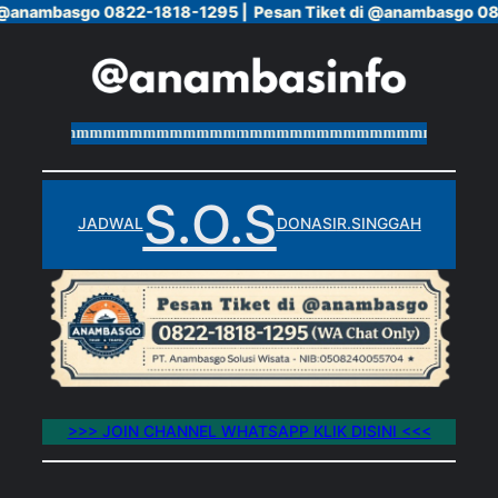
 @anambasgo 0822-1818-1295 |
 @anambasgo 0822-1818-1295 |
Pesan Tiket di @anambasgo 08
Pesan Tiket di @anambasgo 08
Skip
to
content
mmmmmmmmmmmmmmmmmmmmmmmmmmmmmmmmmmmmmmmm
S.O.S
JADWAL
DONASI
R.SINGGAH
>>> JOIN CHANNEL WHATSAPP KLIK DISINI <<<