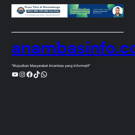
anambasinfo.
“Wujudkan Masyarakat Anambas yang Informatif”
YouTube
Instagram
Facebook
TikTok
WhatsApp