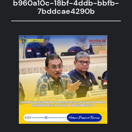
b960a10c-18bf-4ddb-bbfb-
7bddcae4290b