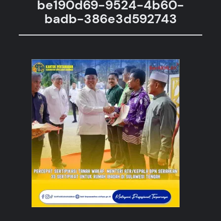
be190d69-9524-4b60-
badb-386e3d592743