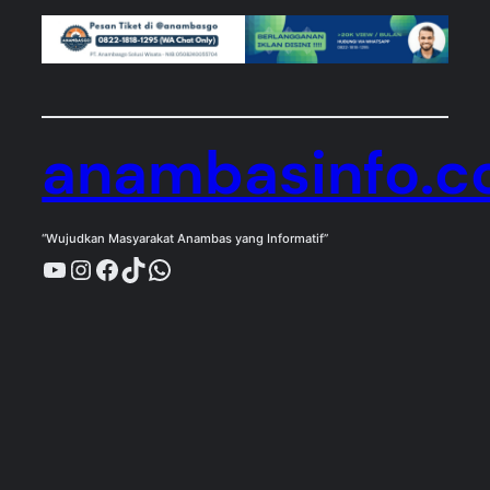
anambasinfo.
“Wujudkan Masyarakat Anambas yang Informatif”
YouTube
Instagram
Facebook
TikTok
WhatsApp