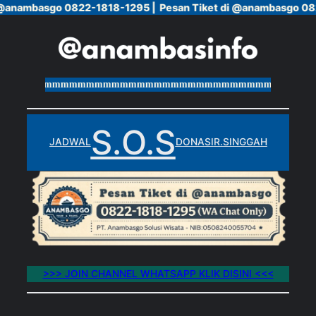
 @anambasgo 0822-1818-1295 |
 @anambasgo 0822-1818-1295 |
Pesan Tiket di @anambasgo 08
Pesan Tiket di @anambasgo 08
Skip
to
content
mmmmmmmmmmmmmmmmmmmmmmmmmmmmmmmmmmmmmmm
S.O.S
JADWAL
DONASI
R.SINGGAH
>>> JOIN CHANNEL WHATSAPP KLIK DISINI <<<