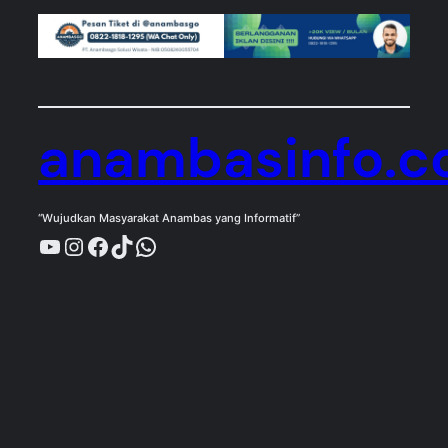
anambasinfo.
“Wujudkan Masyarakat Anambas yang Informatif”
YouTube
Instagram
Facebook
TikTok
WhatsApp