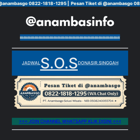
 @anambasgo 0822-1818-1295 |
 @anambasgo 0822-1818-1295 |
Pesan Tiket di @anambasgo 08
Pesan Tiket di @anambasgo 08
Skip
to
content
mmmmmmmmmmmmmmmmmmmmmmmmmmmmmmmmmmmmmmm
S.O.S
JADWAL
DONASI
R.SINGGAH
>>> JOIN CHANNEL WHATSAPP KLIK DISINI <<<