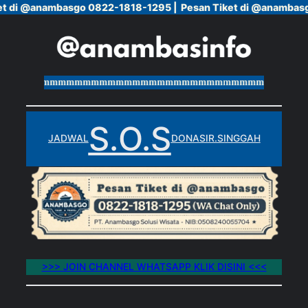
et di @anambasgo 0822-1818-1295 |
et di @anambasgo 0822-1818-1295 |
Pesan Tiket di @anambasg
Pesan Tiket di @anambasg
Skip
to
content
mmmmmmmmmmmmmmmmmmmmmmmmmmmmmmmmmmmmmmmm
S.O.S
JADWAL
DONASI
R.SINGGAH
>>> JOIN CHANNEL WHATSAPP KLIK DISINI <<<