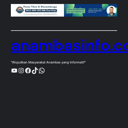
anambasinfo.
“Wujudkan Masyarakat Anambas yang Informatif”
YouTube
Instagram
Facebook
TikTok
WhatsApp