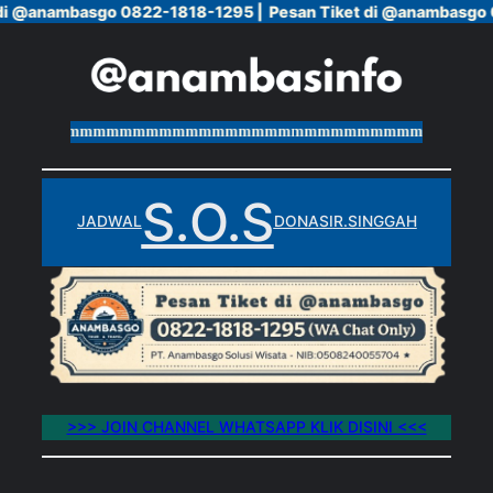
 di @anambasgo 0822-1818-1295 |
 di @anambasgo 0822-1818-1295 |
Pesan Tiket di @anambasgo 
Pesan Tiket di @anambasgo 
Skip
to
content
mmmmmmmmmmmmmmmmmmmmmmmmmmmmmmmmmmmmmmmm
S.O.S
JADWAL
DONASI
R.SINGGAH
>>> JOIN CHANNEL WHATSAPP KLIK DISINI <<<