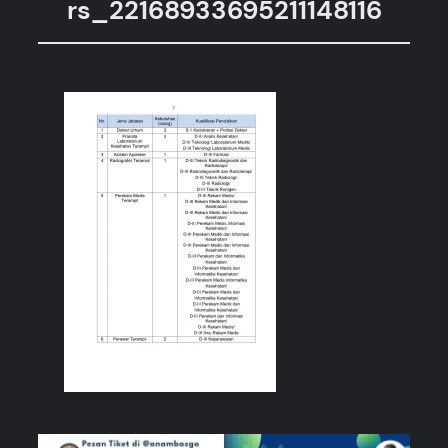
rs_22168933695211148116