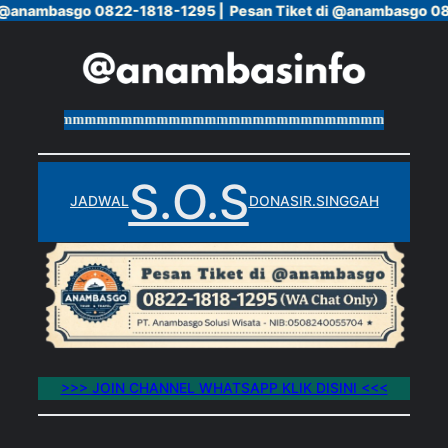
i @anambasgo 0822-1818-1295 |
i @anambasgo 0822-1818-1295 |
Pesan Tiket di @anambasgo 08
Pesan Tiket di @anambasgo 08
Skip
to
content
mmmmmmmmmmmmmmmmmmmmmmmmmmmmmmmmmmmmmmm
S.O.S
JADWAL
DONASI
R.SINGGAH
>>> JOIN CHANNEL WHATSAPP KLIK DISINI <<<