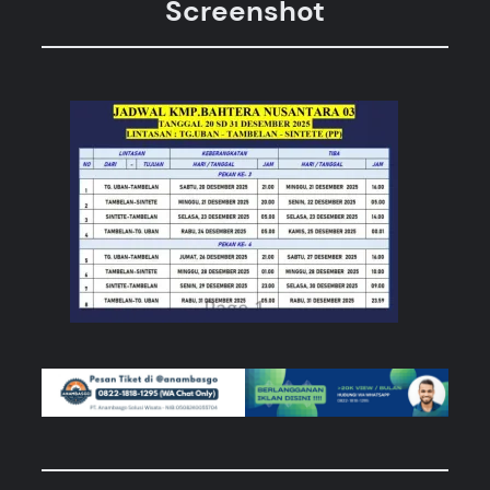
Screenshot