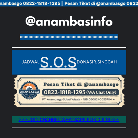
anambasgo 0822-1818-1295 |
anambasgo 0822-1818-1295 |
Pesan Tiket di @anambasgo 0822
Pesan Tiket di @anambasgo 0822
Skip
to
content
mmmmmmmmmmmmmmmmmmmmmmmmmmmmmmmmmmmmmmmm
S.O.S
JADWAL
DONASI
R.SINGGAH
>>> JOIN CHANNEL WHATSAPP KLIK DISINI <<<