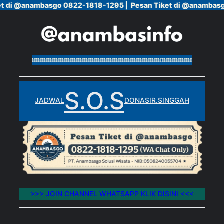
et di @anambasgo 0822-1818-1295 |
et di @anambasgo 0822-1818-1295 |
Pesan Tiket di @anambasg
Pesan Tiket di @anambasg
Skip
to
content
mmmmmmmmmmmmmmmmmmmmmmmmmmmmmmmmmmmmmmm
S.O.S
JADWAL
DONASI
R.SINGGAH
>>> JOIN CHANNEL WHATSAPP KLIK DISINI <<<