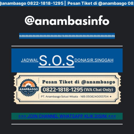
 @anambasgo 0822-1818-1295 |
 @anambasgo 0822-1818-1295 |
Pesan Tiket di @anambasgo 08
Pesan Tiket di @anambasgo 08
Skip
to
content
mmmmmmmmmmmmmmmmmmmmmmmmmmmmmmmmmmmmmmm
S.O.S
JADWAL
DONASI
R.SINGGAH
>>> JOIN CHANNEL WHATSAPP KLIK DISINI <<<