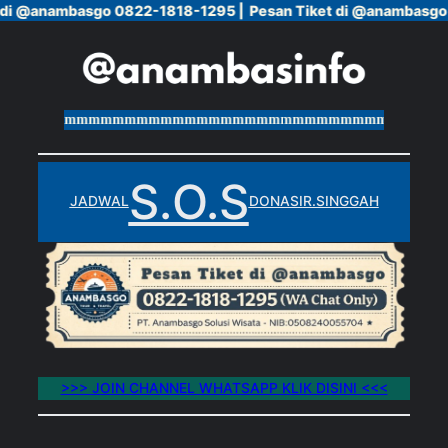
di @anambasgo 0822-1818-1295 |
di @anambasgo 0822-1818-1295 |
Pesan Tiket di @anambasgo 
Pesan Tiket di @anambasgo 
Skip
to
content
mmmmmmmmmmmmmmmmmmmmmmmmmmmmmmmmmmmmmmm
S.O.S
JADWAL
DONASI
R.SINGGAH
>>> JOIN CHANNEL WHATSAPP KLIK DISINI <<<