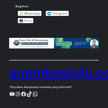
Bagikan:
WhatsApp
Telegram
Print
anambasinfo.
“Wujudkan Masyarakat Anambas yang Informatif”
YouTube
Instagram
Facebook
TikTok
WhatsApp