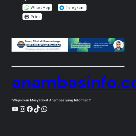
WhatsApp
Telegram
Print
anambasinfo.
“Wujudkan Masyarakat Anambas yang Informatif”
YouTube
Instagram
Facebook
TikTok
WhatsApp