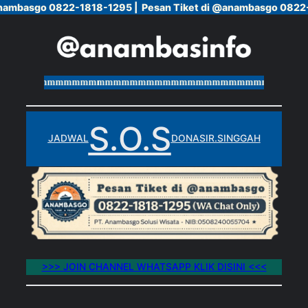
nambasgo 0822-1818-1295 |
nambasgo 0822-1818-1295 |
Pesan Tiket di @anambasgo 0822-
Pesan Tiket di @anambasgo 0822-
Skip
to
content
mmmmmmmmmmmmmmmmmmmmmmmmmmmmmmmmmmmmmmm
S.O.S
JADWAL
DONASI
R.SINGGAH
>>> JOIN CHANNEL WHATSAPP KLIK DISINI <<<