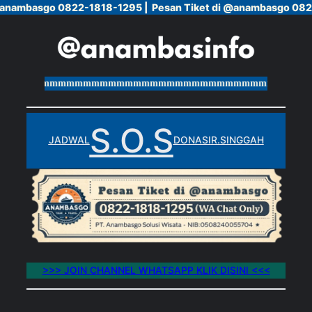
anambasgo 0822-1818-1295 |
anambasgo 0822-1818-1295 |
Pesan Tiket di @anambasgo 0822
Pesan Tiket di @anambasgo 0822
Skip
to
content
mmmmmmmmmmmmmmmmmmmmmmmmmmmmmmmmmmmmmmmm
S.O.S
JADWAL
DONASI
R.SINGGAH
>>> JOIN CHANNEL WHATSAPP KLIK DISINI <<<