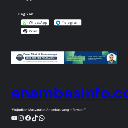
Bagikan:
WhatsApp
Telegram
Print
anambasinfo.
“Wujudkan Masyarakat Anambas yang Informatif”
YouTube
Instagram
Facebook
TikTok
WhatsApp