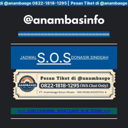
di @anambasgo 0822-1818-1295 |
di @anambasgo 0822-1818-1295 |
Pesan Tiket di @anambasgo 
Pesan Tiket di @anambasgo 
Skip
to
content
mmmmmmmmmmmmmmmmmmmmmmmmmmmmmmmmmmmmmmm
S.O.S
JADWAL
DONASI
R.SINGGAH
>>> JOIN CHANNEL WHATSAPP KLIK DISINI <<<