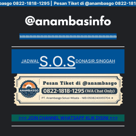
asgo 0822-1818-1295 |
asgo 0822-1818-1295 |
Pesan Tiket di @anambasgo 0822-1818
Pesan Tiket di @anambasgo 0822-1818
Skip
to
content
mmmmmmmmmmmmmmmmmmmmmmmmmmmmmmmmmmmmmmmm
S.O.S
JADWAL
DONASI
R.SINGGAH
>>> JOIN CHANNEL WHATSAPP KLIK DISINI <<<