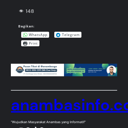
148
Bagikan:
WhatsApp
Telegram
Print
anambasinfo.
“Wujudkan Masyarakat Anambas yang Informatif”