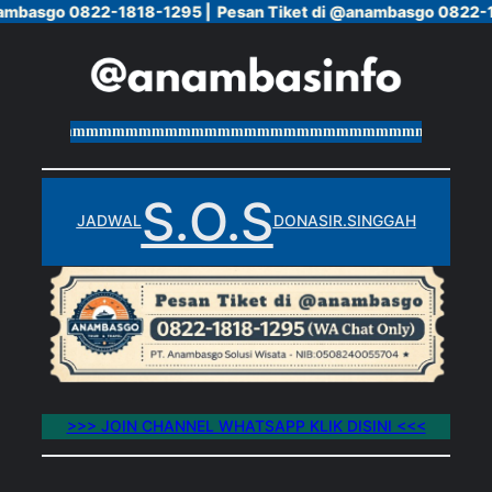
ambasgo 0822-1818-1295 |
ambasgo 0822-1818-1295 |
Pesan Tiket di @anambasgo 0822-18
Pesan Tiket di @anambasgo 0822-18
Skip
to
content
mmmmmmmmmmmmmmmmmmmmmmmmmmmmmmmmmmmmmmm
S.O.S
JADWAL
DONASI
R.SINGGAH
>>> JOIN CHANNEL WHATSAPP KLIK DISINI <<<