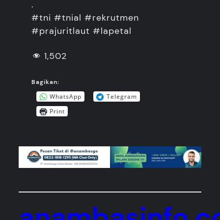
.
#tni #tnial #rekrutmen
#prajuritlaut #lapetal
1,502
Bagikan:
WhatsApp
Telegram
Print
anambasinfo.