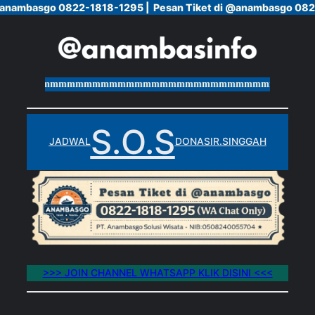
@anambasgo 0822-1818-1295 |
@anambasgo 0822-1818-1295 |
Pesan Tiket di @anambasgo 0822
Pesan Tiket di @anambasgo 0822
Skip
to
content
mmmmmmmmmmmmmmmmmmmmmmmmmmmmmmmmmmmmmmmm
S.O.S
JADWAL
DONASI
R.SINGGAH
>>> JOIN CHANNEL WHATSAPP KLIK DISINI <<<