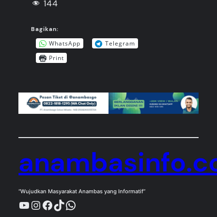
144
Bagikan:
WhatsApp
Telegram
Print
anambasinfo.
“Wujudkan Masyarakat Anambas yang Informatif”
YouTube
Instagram
Facebook
TikTok
WhatsApp