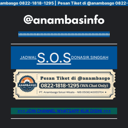
ambasgo 0822-1818-1295 |
ambasgo 0822-1818-1295 |
Pesan Tiket di @anambasgo 0822-1
Pesan Tiket di @anambasgo 0822-1
Skip
to
content
mmmmmmmmmmmmmmmmmmmmmmmmmmmmmmmmmmmmmmm
S.O.S
JADWAL
DONASI
R.SINGGAH
>>> JOIN CHANNEL WHATSAPP KLIK DISINI <<<