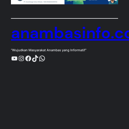
anambasinfo.
“Wujudkan Masyarakat Anambas yang Informatif”
YouTube
Instagram
Facebook
TikTok
WhatsApp