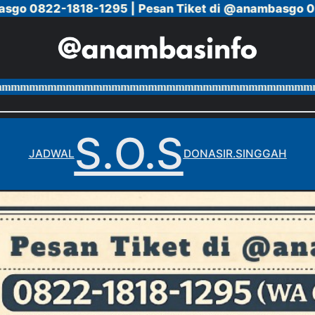
 0822-1818-1295 |
 0822-1818-1295 |
Pesan Tiket di @anambasgo 0822-
Pesan Tiket di @anambasgo 0822-
mmmmmmmmmmmmmmmmmmmmmmmmmmmmp
ppppppp
S.O.S
JADWAL
DONASI
R.SINGGAH