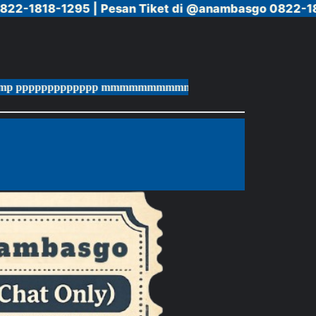
1818-1295 |
1818-1295 |
Pesan Tiket di @anambasgo 0822-1818-1
Pesan Tiket di @anambasgo 0822-1818-1
pppppp mmmmmmmmmmmmmmmmmmmmmmmmmmmmm