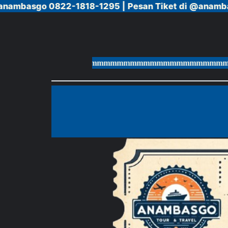
mbasgo 0822-1818-1295 |
mbasgo 0822-1818-1295 |
Pesan Tiket di @anambasgo
Pesan Tiket di @anambasgo
Skip
to
content
mmmmmmmmmmmmmmmmmmmmmmmmmmmmmmmmmmmm